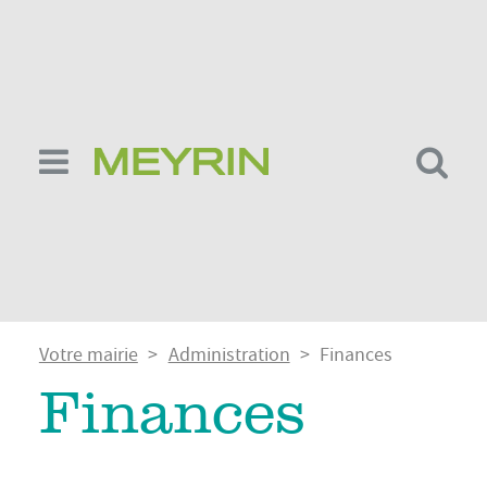
Aller
au
contenu
principal
Fil
Votre mairie
Administration
Finances
d'Ariane
Finances