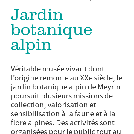
d'Ariane
Jardin
botanique
alpin
Véritable musée vivant dont
l’origine remonte au XXe siècle, le
jardin botanique alpin de Meyrin
poursuit plusieurs missions de
collection, valorisation et
sensibilisation à la faune et à la
flore alpines. Des activités sont
organisées pour le public tout au