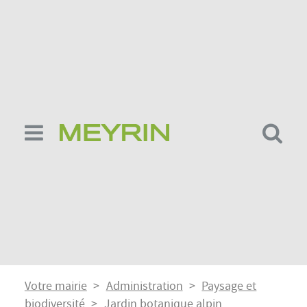
Aller
au
contenu
principal
Fil
Votre mairie
Administration
Paysage et
biodiversité
Jardin botanique alpin