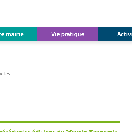
re mairie
Vie pratique
Activ
actes