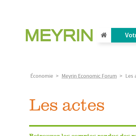
Aller
au
contenu
principal
Vot
Fil
Économie
Meyrin Economic Forum
Les 
d'Ariane
Les actes