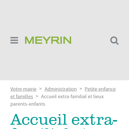
Aller
au
contenu
principal
Fil
Votre mairie
Administration
Petite enfance
d'Ariane
et familles
Accueil extra-familial et lieux
parents-enfants
Accueil extra-