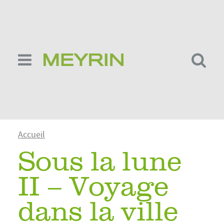
Aller
au
contenu
principal
Fil
Accueil
d'Ariane
Sous la lune
II – Voyage
dans la ville