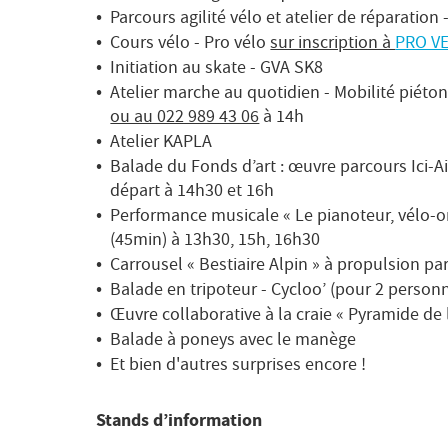
Parcours agilité vélo et atelier de réparation
Cours vélo - Pro vélo
sur inscription à
PRO V
Initiation au skate - GVA SK8
Atelier marche au quotidien - Mobilité piéto
ou au 022 989 43 06
à 14h
Atelier KAPLA
Balade du Fonds d’art : œuvre parcours Ici-Ail
départ à 14h30 et 16h
Performance musicale « Le pianoteur, vélo-o
(45min) à 13h30, 15h, 16h30
Carrousel « Bestiaire Alpin » à propulsion pa
Balade en tripoteur - Cycloo’ (pour 2 person
Œuvre collaborative à la craie « Pyramide de 
Balade à poneys avec le manège
Et bien d'autres surprises encore !
Stands d’information