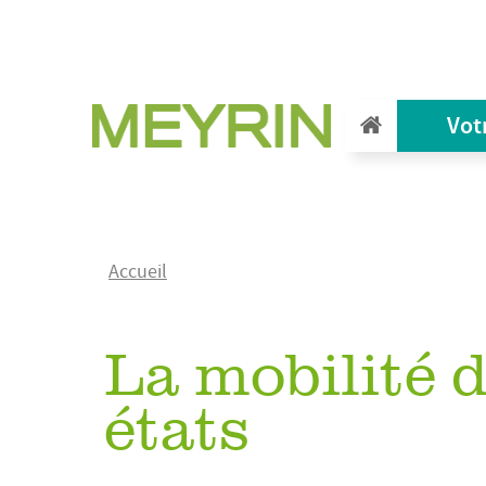
Aller
au
contenu
principal
Vot
Fil
Accueil
d'Ariane
La mobilité 
états