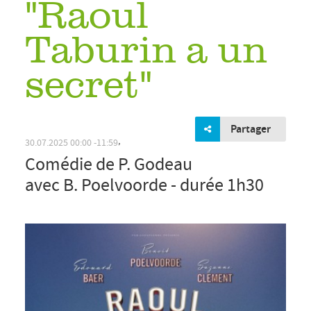
"Raoul
Taburin a un
secret"
Partager
Comédie de P. Godeau
avec B. Poelvoorde - durée 1h30
,
30.07.2025
00:00
11:59