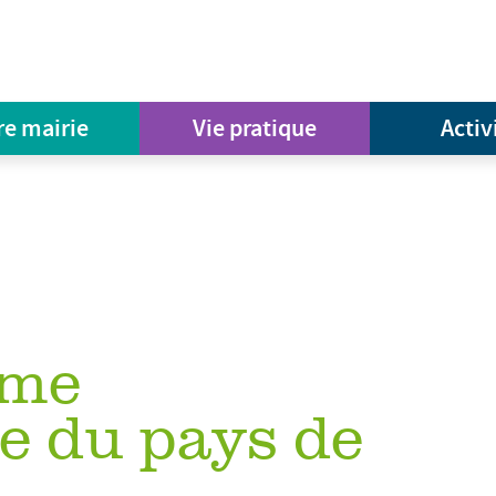
re mairie
Vie pratique
Activ
rme
e du pays de