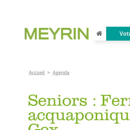
Aller
au
contenu
principal
Vot
Fil
Accueil
Agenda
d'Ariane
Seniors : Fe
acquaponiqu