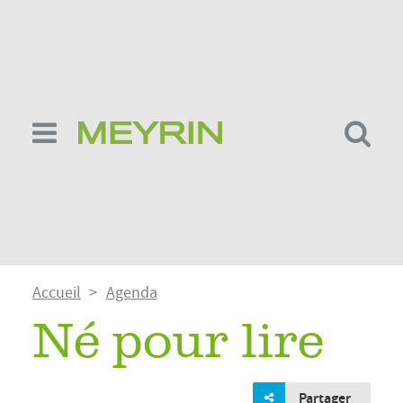
Aller
au
contenu
principal
Fil
Accueil
Agenda
d'Ariane
Né pour lire
Partager