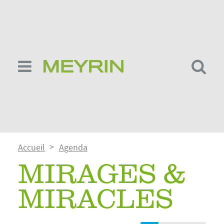
Aller
au
contenu
principal
Fil
Accueil
Agenda
d'Ariane
MIRAGES &
MIRACLES