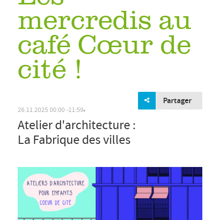
mercredis au
café Cœur de
cité !
Partager
Atelier d'architecture :
La Fabrique des villes
,
26.11.2025
00:00
11:59