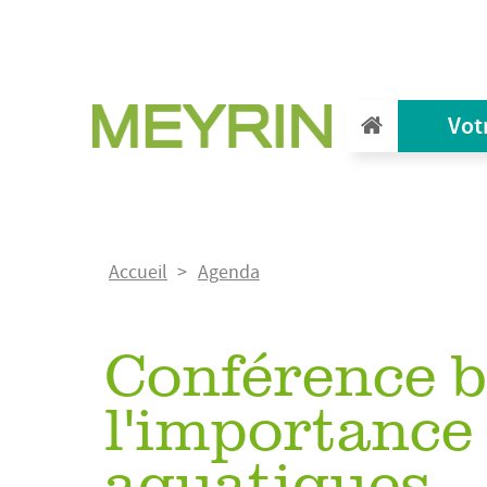
Aller
au
contenu
principal
Vot
Fil
Accueil
Agenda
d'Ariane
Conférence b
l'importance