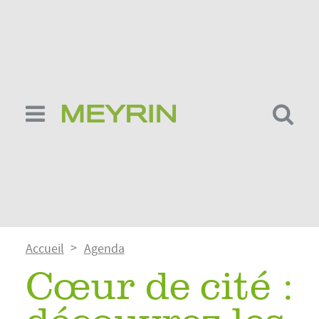
Aller
au
contenu
principal
Fil
Accueil
Agenda
d'Ariane
Cœur de cité :