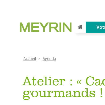
Aller
au
contenu
principal
Vot
Fil
Accueil
Agenda
d'Ariane
Atelier : « C
gourmands !