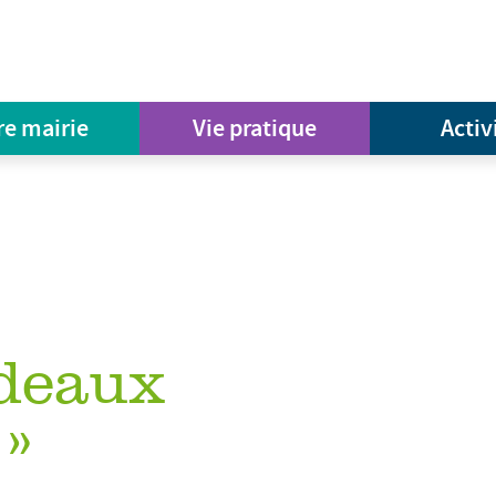
re mairie
Vie pratique
Activ
adeaux
 »