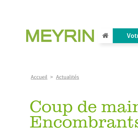
Aller
au
contenu
principal
Vot
Fil
Accueil
Actualités
d'Ariane
Coup de mai
Encombrant