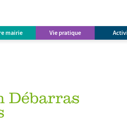
re mairie
Vie pratique
Activ
n Débarras
s