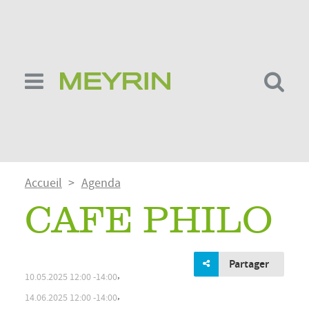
Aller
au
contenu
principal
Fil
Accueil
Agenda
d'Ariane
CAFÉ PHILO
Partager
,
10.05.2025
12:00
14:00