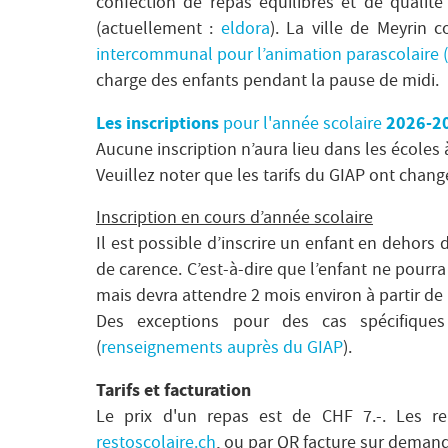
confection de repas équilibrés et de qualité 
(actuellement :
eldora
). La ville de Meyrin 
intercommunal pour l’animation parascolaire 
charge des enfants pendant la pause de midi.
Les inscriptions
2026-2
pour l'année scolaire
Aucune inscription n’aura lieu dans les écoles à
Veuillez noter que les tarifs du GIAP ont chan
Inscription en cours d’année scolaire
Il est possible d’inscrire un enfant en dehors d
de carence. C’est-à-dire que l’enfant ne pourr
mais devra attendre 2 mois environ à partir de l
Des exceptions pour des cas spécifiques s
(
renseignements auprès du GIAP
).
Tarifs et facturation
Le prix d'un repas est de CHF 7.-. Les re
restoscolaire.ch
, ou par QR facture sur demande