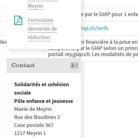
Meyrin
prise en charge par le GIAP pour 1 enf
Formulaire
https://www.giap.ch/tarifs
demande de
réduction
Restoscolaire.ch
La participation financière à la prise e
aux parents par le GIAP selon un princ
portail
my.giap.ch
. Les modalités de pa
Contact
Solidarités et cohésion
sociale
Pôle enfance et jeunesse
Mairie de Meyrin
Rue des Boudines 2
Case postale 367
1217 Meyrin 1