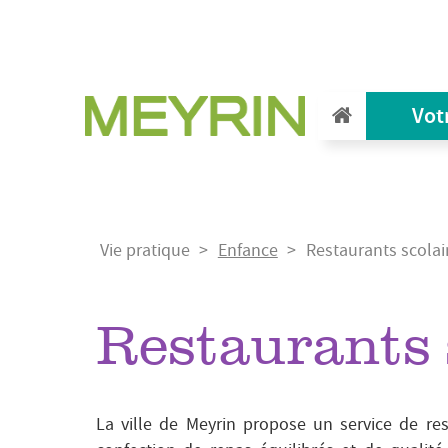
Aller
au
contenu
principal
Vot
Fil
Vie pratique
Enfance
Restaurants scolai
d'Ariane
Restaurants 
La ville de Meyrin propose un service de res