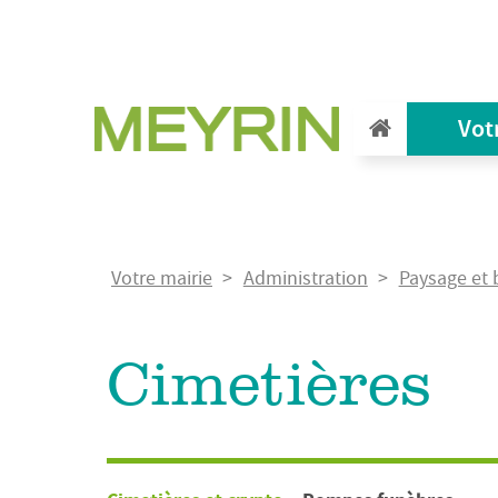
Aller
au
contenu
principal
Vot
Fil
Votre mairie
Administration
Paysage et 
d'Ariane
Cimetières