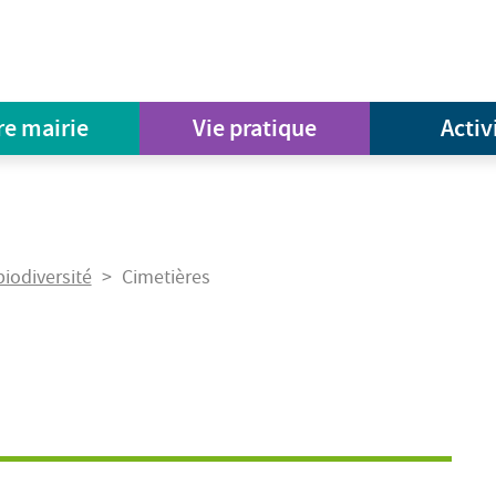
re mairie
Vie pratique
Activ
biodiversité
Cimetières