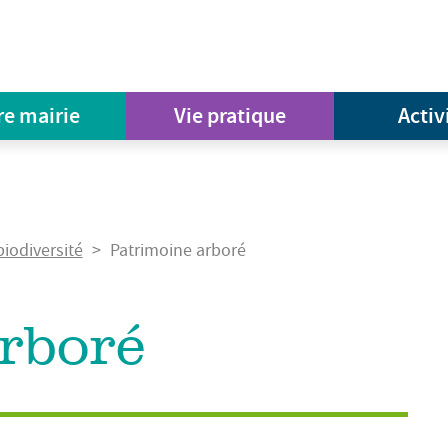
re mairie
Vie pratique
Activ
biodiversité
Patrimoine arboré
rboré