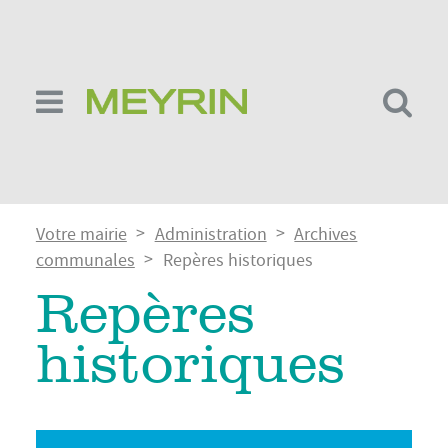
Aller
au
contenu
principal
Fil
Votre mairie
Administration
Archives
d'Ariane
communales
Repères historiques
Repères
historiques