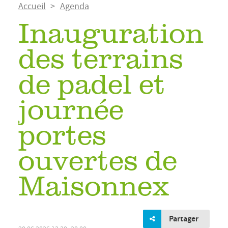
Fil
Accueil
Agenda
d'Ariane
Inauguration
des terrains
de padel et
journée
portes
ouvertes de
Maisonnex
Partager