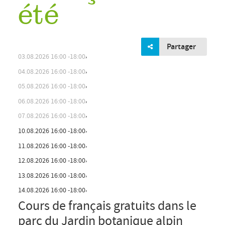
été
Partager
,
03.08.2026
16:00
18:00
,
04.08.2026
16:00
18:00
,
05.08.2026
16:00
18:00
,
06.08.2026
16:00
18:00
,
07.08.2026
16:00
18:00
,
10.08.2026
16:00
18:00
,
11.08.2026
16:00
18:00
,
Cours de français gratuits dans le
12.08.2026
16:00
18:00
parc du Jardin botanique alpin
,
13.08.2026
16:00
18:00