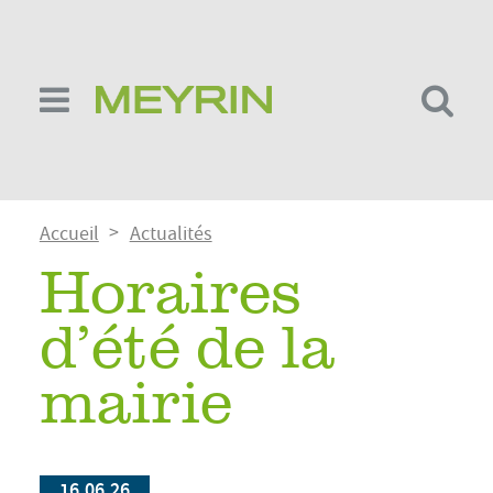
Aller
au
contenu
principal
Fil
Accueil
Actualités
d'Ariane
Horaires
d’été de la
mairie
16.06.26