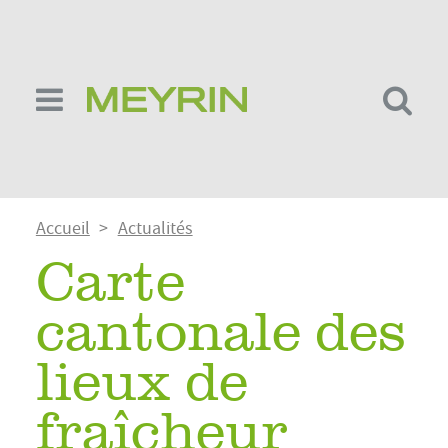
Aller
au
contenu
principal
Fil
Accueil
Actualités
d'Ariane
Carte
cantonale des
lieux de
fraîcheur