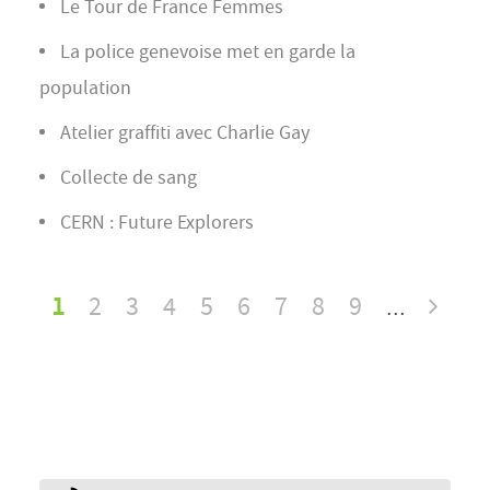
Le Tour de France Femmes
La police genevoise met en garde la
population
Atelier graffiti avec Charlie Gay
Collecte de sang
CERN : Future Explorers
Page
1
Page
2
Page
3
Page
4
Page
5
Page
6
Page
7
Page
8
Page
9
Page
…
courante
suiva