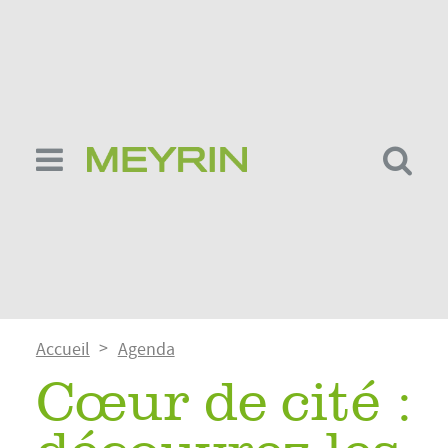
Aller
au
contenu
principal
Fil
Accueil
Agenda
d'Ariane
Cœur de cité :