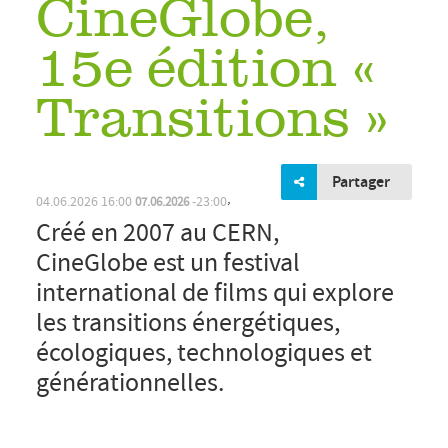
CineGlobe,
15e édition «
Transitions »
Partager
Créé en 2007 au CERN,
CineGlobe est un festival
,
04.06.2026
16:00
23:00
07.06.2026
international de films qui explore
les transitions énergétiques,
écologiques, technologiques et
générationnelles.