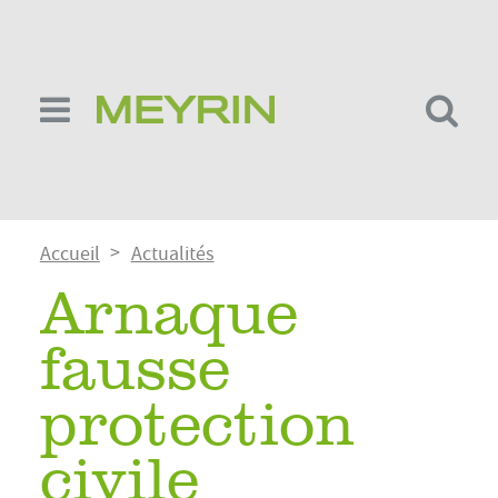
Aller
au
contenu
principal
Fil
Accueil
Actualités
d'Ariane
Arnaque
fausse
protection
civile